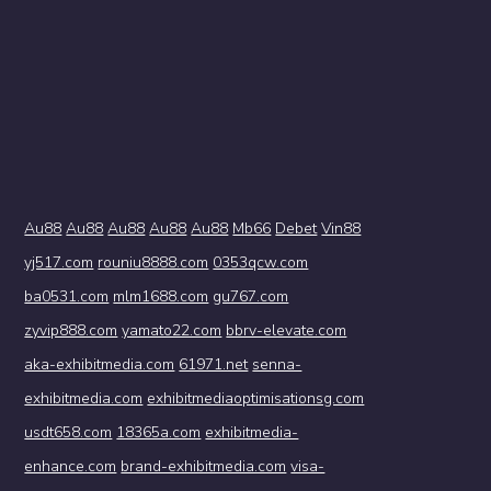
Au88
Au88
Au88
Au88
Au88
Mb66
Debet
Vin88
yj517.com
rouniu8888.com
0353qcw.com
ba0531.com
mlm1688.com
gu767.com
zyvip888.com
yamato22.com
bbrv-elevate.com
aka-exhibitmedia.com
61971.net
senna-
exhibitmedia.com
exhibitmediaoptimisationsg.com
usdt658.com
18365a.com
exhibitmedia-
enhance.com
brand-exhibitmedia.com
visa-