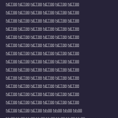
NET88
NET88
NET88
NET88
NET88
NET88
NET88
NET88
NET88
NET88
NET88
NET88
NET88
NET88
NET88
NET88
NET88
NET88
NET88
NET88
NET88
NET88
NET88
NET88
NET88
NET88
NET88
NET88
NET88
NET88
NET88
NET88
NET88
NET88
NET88
NET88
NET88
NET88
NET88
NET88
NET88
NET88
NET88
NET88
NET88
NET88
NET88
NET88
NET88
NET88
NET88
NET88
NET88
NET88
NET88
NET88
NET88
NET88
NET88
NET88
NET88
NET88
NET88
NET88
NET88
NET88
NET88
NET88
NET88
NET88
NET88
NET88
NET88
NET88
NET88
NET88
NET88
NET88
NET88
NET88
NET88
Nh88
Nh88
Nh88
Nh88