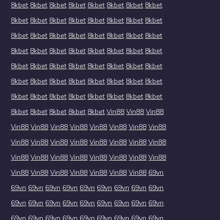
8kbet
8kbet
8kbet
8kbet
8kbet
8kbet
8kbet
8kbet
8kbet
8kbet
8kbet
8kbet
8kbet
8kbet
8kbet
8kbet
8kbet
8kbet
8kbet
8kbet
8kbet
8kbet
8kbet
8kbet
8kbet
8kbet
8kbet
8kbet
8kbet
8kbet
8kbet
8kbet
8kbet
8kbet
8kbet
8kbet
8kbet
8kbet
8kbet
8kbet
8kbet
8kbet
8kbet
8kbet
8kbet
8kbet
8kbet
8kbet
8kbet
8kbet
8kbet
8kbet
8kbet
8kbet
8kbet
8kbet
8kbet
8kbet
8kbet
8kbet
8kbet
Vin88
Vin88
Vin88
Vin88
Vin88
Vin88
Vin88
Vin88
Vin88
Vin88
Vin88
Vin88
Vin88
Vin88
Vin88
Vin88
Vin88
Vin88
Vin88
Vin88
Vin88
Vin88
Vin88
Vin88
Vin88
Vin88
Vin88
Vin88
Vin88
Vin88
Vin88
Vin88
Vin88
Vin88
69vn
69vn
69vn
69vn
69vn
69vn
69vn
69vn
69vn
69vn
69vn
69vn
69vn
69vn
69vn
69vn
69vn
69vn
69vn
69vn
69vn
69vn
69vn
69vn
69vn
69vn
69vn
69vn