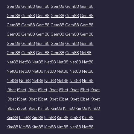
Gem88
Gem88
Gem88
Gem88
Gem88
Gem88
Gem88
Gem88
Gem88
Gem88
Gem88
Gem88
Gem88
Gem88
Gem88
Gem88
Gem88
Gem88
Gem88
Gem88
Gem88
Gem88
Gem88
Gem88
Gem88
Gem88
Gem88
Gem88
Gem88
Gem88
Gem88
Gem88
Gem88
Gem88
Gem88
Net88
Net88
Net88
Net88
Net88
Net88
Net88
Net88
Net88
Net88
Net88
Net88
Net88
Net88
Net88
Net88
Net88
Net88
Net88
Net88
Net88
Net88
i9bet
i9bet
i9bet
i9bet
i9bet
i9bet
i9bet
i9bet
i9bet
i9bet
i9bet
i9bet
i9bet
i9bet
i9bet
i9bet
i9bet
i9bet
i9bet
i9bet
i9bet
Kim88
Kim88
Kim88
Kim88
Kim88
Kim88
Kim88
Kim88
Kim88
Kim88
Kim88
Kim88
Kim88
Kim88
Kim88
Kim88
Kim88
Net88
Net88