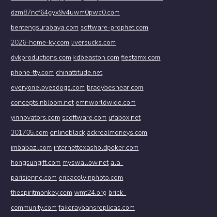
dzm87ncf64gyx9v4uwm0pwc0.com
bentengsurabaya.com
software-prophet.com
2026-home-ky.com
liversucks.com
dvkproductions.com
kdbeaston.com
fiestamx.com
phone-tty.com
chinattitude.net
everyonelovesdogs.com
bradybeshear.com
conceptsinbloom.net
emnworldwide.com
yinnovators.com
scoftware.com
ufabox.net
301705.com
onlineblackjackrealmoneys.com
imbabazi.com
internettexasholdpoker.com
hongsungift.com
myswallow.net
ala-
parisienne.com
ericacolvinphoto.com
thespiritmonkey.com
wmt24.org
brick-
community.com
fakeraybansreplicas.com