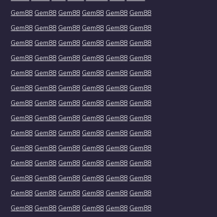
Gem88
Gem88
Gem88
Gem88
Gem88
Gem88
Gem88
Gem88
Gem88
Gem88
Gem88
Gem88
Gem88
Gem88
Gem88
Gem88
Gem88
Gem88
Gem88
Gem88
Gem88
Gem88
Gem88
Gem88
Gem88
Gem88
Gem88
Gem88
Gem88
Gem88
Gem88
Gem88
Gem88
Gem88
Gem88
Gem88
Gem88
Gem88
Gem88
Gem88
Gem88
Gem88
Gem88
Gem88
Gem88
Gem88
Gem88
Gem88
Gem88
Gem88
Gem88
Gem88
Gem88
Gem88
Gem88
Gem88
Gem88
Gem88
Gem88
Gem88
Gem88
Gem88
Gem88
Gem88
Gem88
Gem88
Gem88
Gem88
Gem88
Gem88
Gem88
Gem88
Gem88
Gem88
Gem88
Gem88
Gem88
Gem88
Gem88
Gem88
Gem88
Gem88
Gem88
Gem88