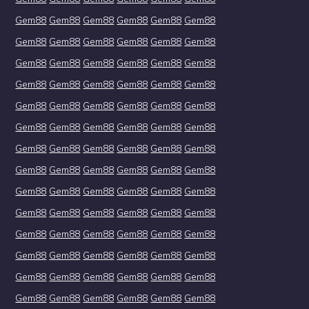
Gem88
Gem88
Gem88
Gem88
Gem88
Gem88
Gem88
Gem88
Gem88
Gem88
Gem88
Gem88
Gem88
Gem88
Gem88
Gem88
Gem88
Gem88
Gem88
Gem88
Gem88
Gem88
Gem88
Gem88
Gem88
Gem88
Gem88
Gem88
Gem88
Gem88
Gem88
Gem88
Gem88
Gem88
Gem88
Gem88
Gem88
Gem88
Gem88
Gem88
Gem88
Gem88
Gem88
Gem88
Gem88
Gem88
Gem88
Gem88
Gem88
Gem88
Gem88
Gem88
Gem88
Gem88
Gem88
Gem88
Gem88
Gem88
Gem88
Gem88
Gem88
Gem88
Gem88
Gem88
Gem88
Gem88
Gem88
Gem88
Gem88
Gem88
Gem88
Gem88
Gem88
Gem88
Gem88
Gem88
Gem88
Gem88
Gem88
Gem88
Gem88
Gem88
Gem88
Gem88