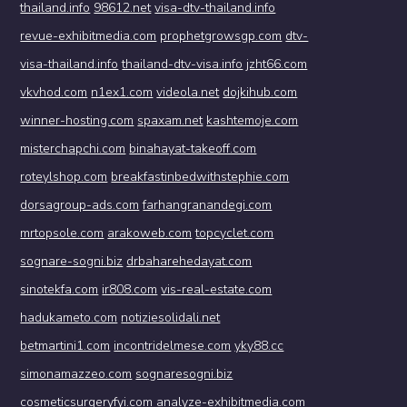
thailand.info
98612.net
visa-dtv-thailand.info
revue-exhibitmedia.com
prophetgrowsgp.com
dtv-
visa-thailand.info
thailand-dtv-visa.info
jzht66.com
vkvhod.com
n1ex1.com
videola.net
dojkihub.com
winner-hosting.com
spaxam.net
kashtemoje.com
misterchapchi.com
binahayat-takeoff.com
roteylshop.com
breakfastinbedwithstephie.com
dorsagroup-ads.com
farhangranandegi.com
mrtopsole.com
arakoweb.com
topcyclet.com
sognare-sogni.biz
drbaharehedayat.com
sinotekfa.com
ir808.com
vis-real-estate.com
hadukameto.com
notiziesolidali.net
betmartini1.com
incontridelmese.com
yky88.cc
simonamazzeo.com
sognaresogni.biz
cosmeticsurgeryfyi.com
analyze-exhibitmedia.com