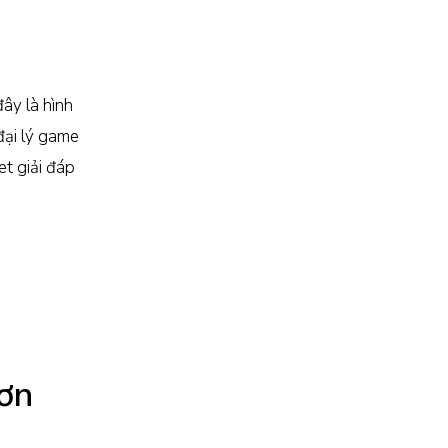
đây là hình
đại lý game
et giải đáp
Đơn