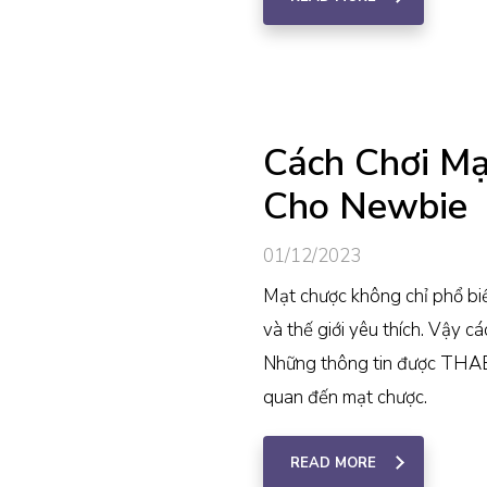
Cách Chơi M
Cho Newbie
01/12/2023
Mạt chược không chỉ phổ bi
và thế giới yêu thích. Vậy 
Những thông tin được THABET
quan đến mạt chược.
READ MORE