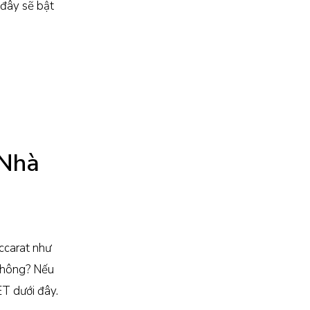
 đây sẽ bật
 Nhà
ccarat như
 không? Nếu
T dưới đây.