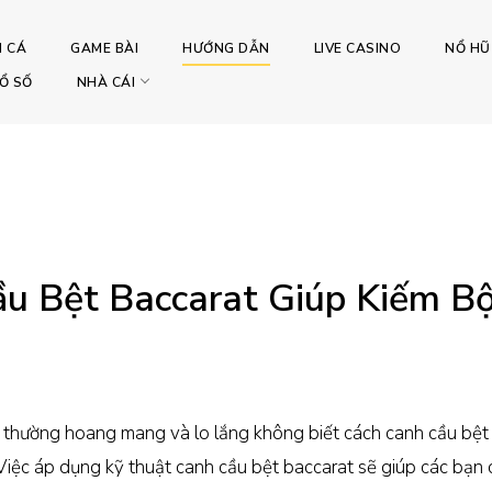
 CÁ
GAME BÀI
HƯỚNG DẪN
LIVE CASINO
NỔ HŨ
Ổ SỐ
NHÀ CÁI
u Bệt Baccarat Giúp Kiếm B
i thường hoang mang và lo lắng không biết cách canh cầu bệt
Việc áp dụng kỹ thuật canh cầu bệt baccarat sẽ giúp các bạn