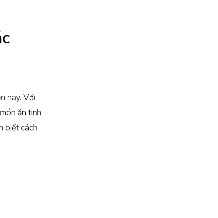
ác
ện nay. Với
 “món ăn tinh
n biết cách