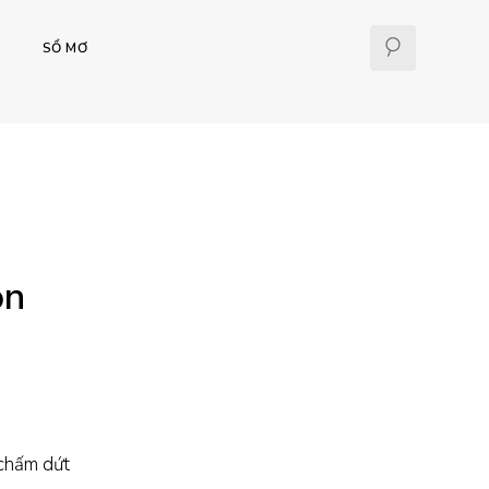
SỔ MƠ
ộn
 chấm dứt