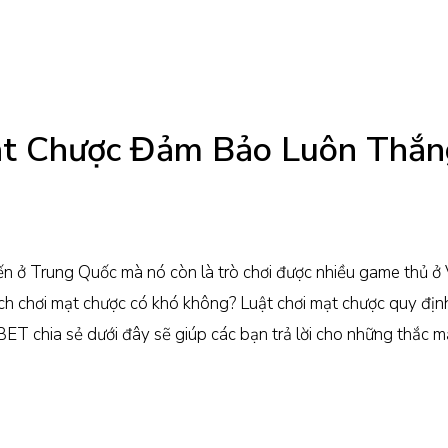
ạt Chược Đảm Bảo Luôn Thắn
ến ở Trung Quốc mà nó còn là trò chơi được nhiều game thủ ở
cách chơi mạt chược có khó không? Luật chơi mạt chược quy địn
 chia sẻ dưới đây sẽ giúp các bạn trả lời cho những thắc mắ