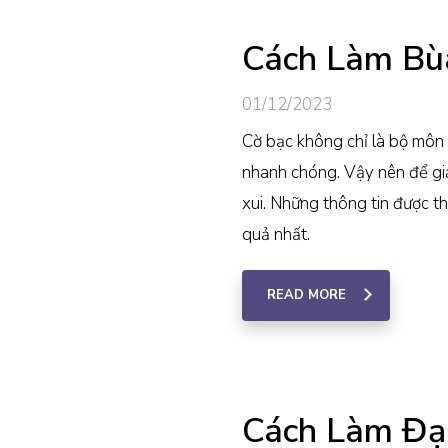
Cách Làm Bù
01/12/2023
Cờ bạc không chỉ là bộ môn g
nhanh chóng. Vậy nên để gi
xui. Những thông tin được t
quả nhất.
READ MORE
Cách Làm Đạ