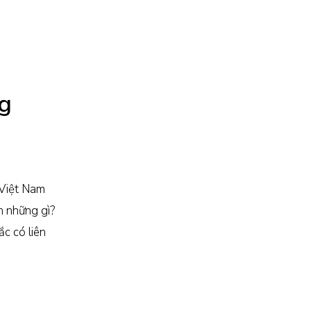
g
 Việt Nam
h những gì?
c có liên